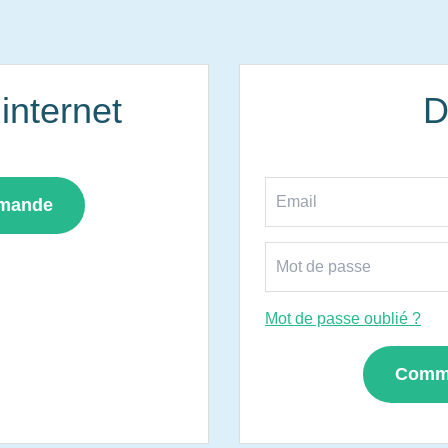
nternet
D
mmande
Mot de passe oublié ?