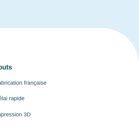
outs
brication française
lai rapide
mpression 3D