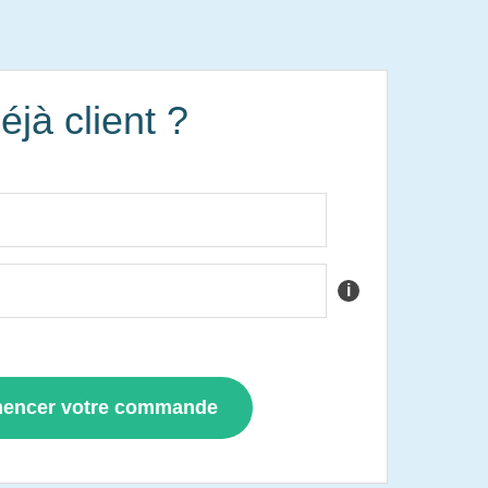
éjà client ?
i