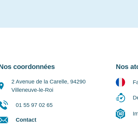
Nos coordonnées
Nos at
2 Avenue de la Carelle, 94290
Fa
Villeneuve-le-Roi
Dé
01 55 97 02 65
I
Contact