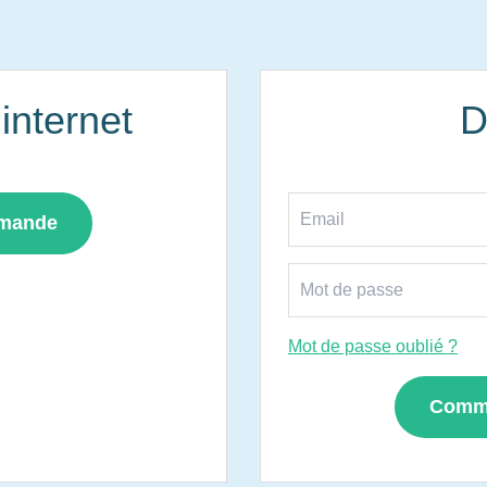
nternet
D
mmande
Mot de passe oublié ?