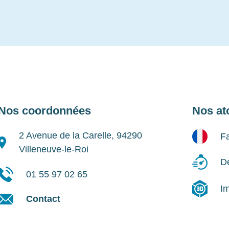
Nos coordonnées
Nos at
2 Avenue de la Carelle, 94290
Fa
Villeneuve-le-Roi
Dé
01 55 97 02 65
I
Contact