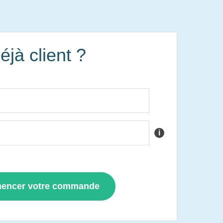
éjà client ?
i