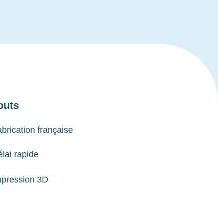
outs
brication française
lai rapide
mpression 3D