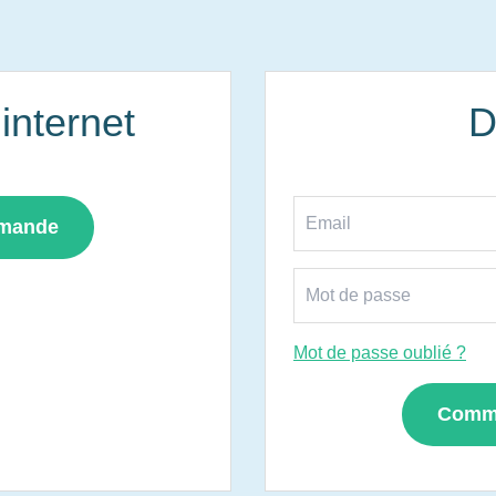
nternet
D
mmande
Mot de passe oublié ?