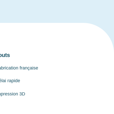
outs
brication française
lai rapide
mpression 3D