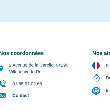
Nos coordonnées
Nos at
2 Avenue de la Carelle, 94290
Fa
Villeneuve-le-Roi
Dé
01 55 97 02 65
I
Contact