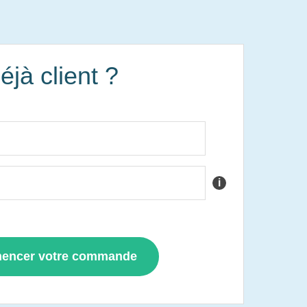
éjà client ?
i