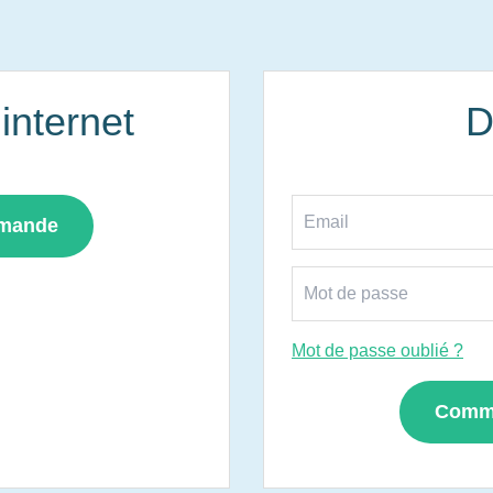
nternet
D
mmande
Mot de passe oublié ?