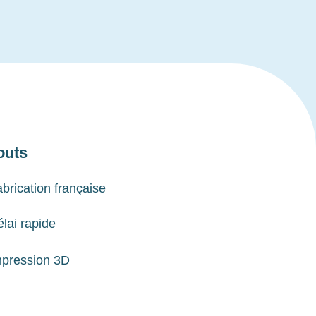
outs
brication française
lai rapide
mpression 3D