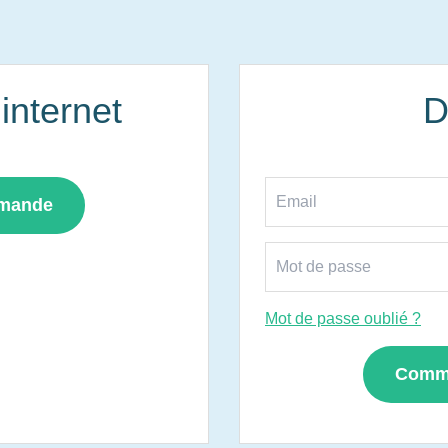
nternet
D
mmande
Mot de passe oublié ?