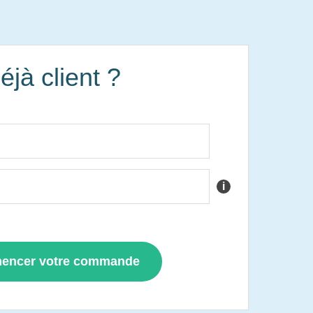
éjà client ?
i