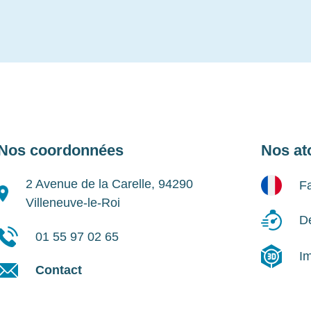
Nos coordonnées
Nos at
2 Avenue de la Carelle, 94290
Fa
Villeneuve-le-Roi
Dé
01 55 97 02 65
I
Contact