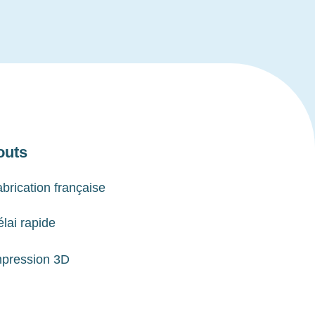
outs
brication française
lai rapide
mpression 3D