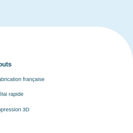
outs
brication française
lai rapide
mpression 3D