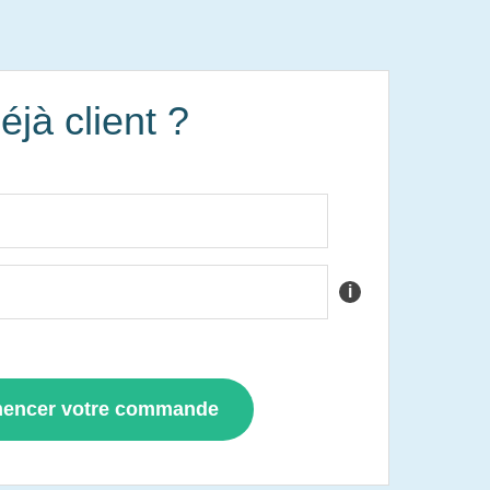
éjà client ?
i