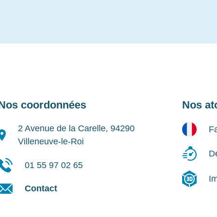
Nos coordonnées
Nos at
2 Avenue de la Carelle, 94290
Fa
Villeneuve-le-Roi
Dé
01 55 97 02 65
I
Contact