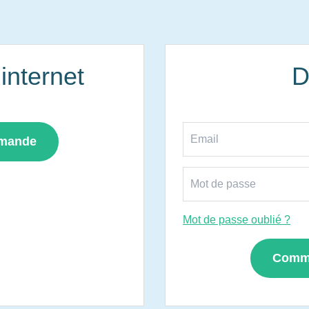
nternet
D
mmande
Mot de passe oublié ?