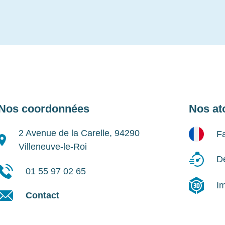
Nos coordonnées
Nos at
2 Avenue de la Carelle, 94290
Fa
Villeneuve-le-Roi
Dé
01 55 97 02 65
I
Contact