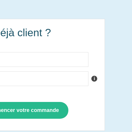
éjà client ?
i