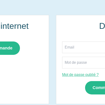
nternet
D
mmande
Mot de passe oublié ?