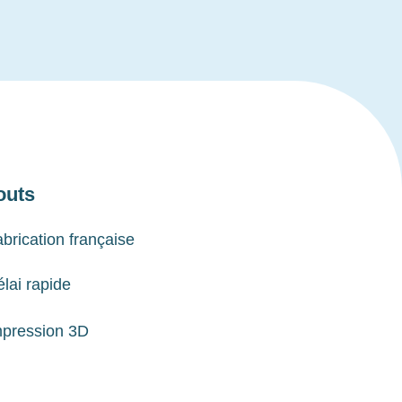
outs
brication française
lai rapide
mpression 3D