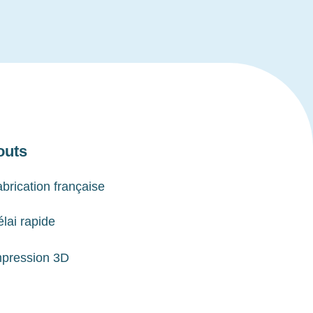
outs
brication française
lai rapide
mpression 3D