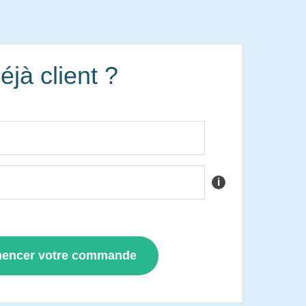
éjà client ?
i