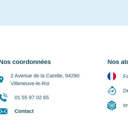
Nos coordonnées
Nos at
2 Avenue de la Carelle, 94290
Fa
Villeneuve-le-Roi
Dé
01 55 97 02 65
I
Contact