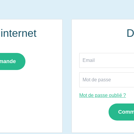
nternet
D
mmande
Mot de passe oublié ?