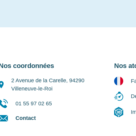
Nos coordonnées
Nos at
2 Avenue de la Carelle, 94290
Fa
Villeneuve-le-Roi
Dé
01 55 97 02 65
I
Contact