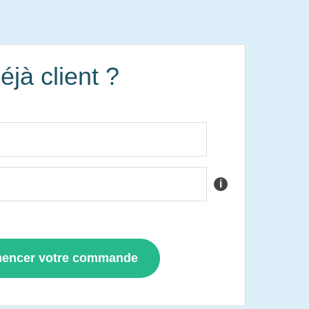
éjà client ?
i