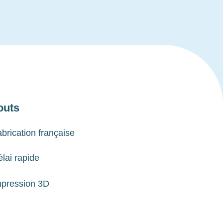
outs
brication française
lai rapide
mpression 3D