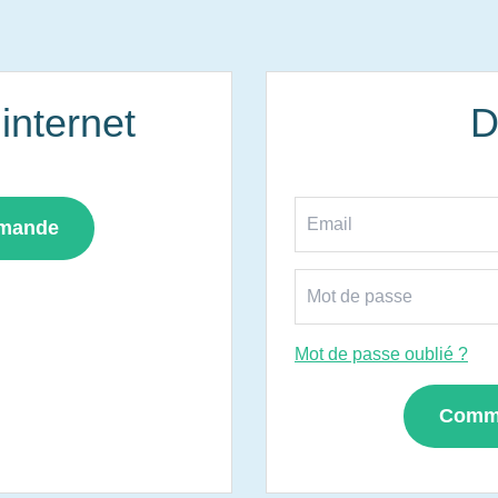
nternet
D
mmande
Mot de passe oublié ?