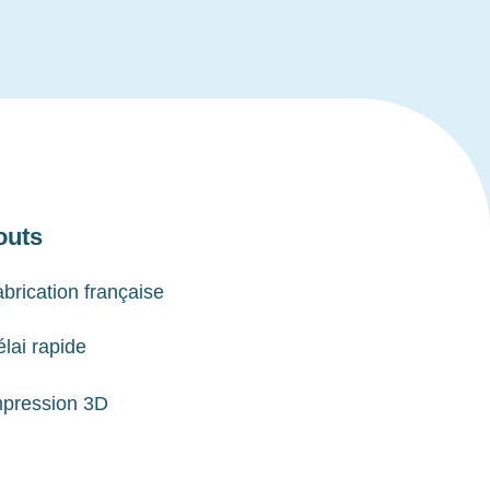
outs
brication française
lai rapide
mpression 3D