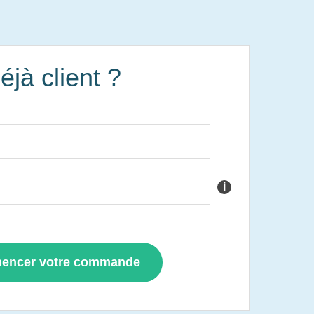
éjà client ?
i