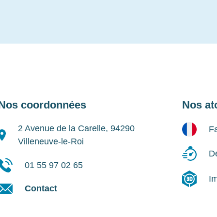
Nos coordonnées
Nos at
2 Avenue de la Carelle, 94290
Fa
Villeneuve-le-Roi
Dé
01 55 97 02 65
I
Contact