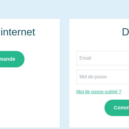
nternet
D
mmande
Mot de passe oublié ?