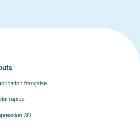
outs
brication française
lai rapide
mpression 3D