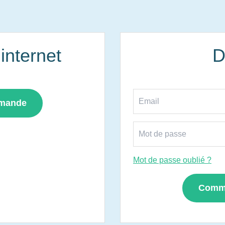
nternet
D
mmande
Mot de passe oublié ?