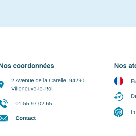
Nos coordonnées
Nos at
2 Avenue de la Carelle, 94290
Fa
Villeneuve-le-Roi
Dé
01 55 97 02 65
I
Contact