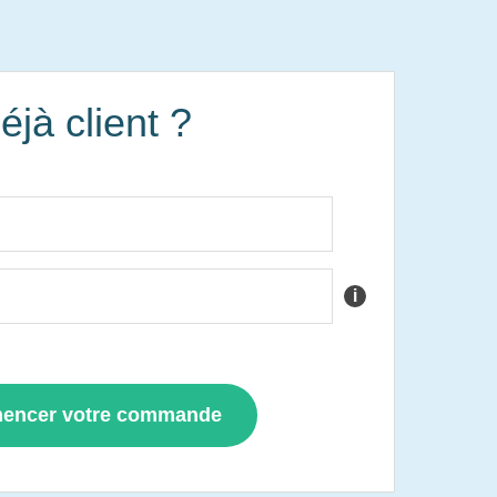
éjà client ?
i