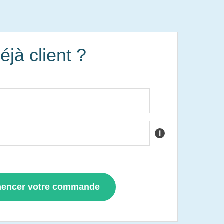
éjà client ?
i