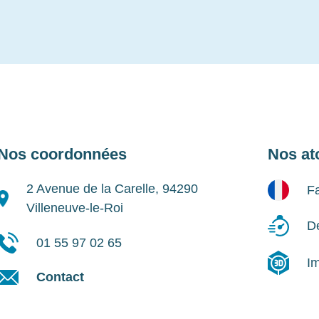
Nos coordonnées
Nos at
2 Avenue de la Carelle, 94290
Fa
Villeneuve-le-Roi
Dé
01 55 97 02 65
I
Contact