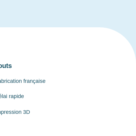
outs
brication française
lai rapide
mpression 3D