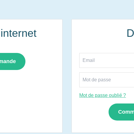
nternet
D
mmande
Mot de passe oublié ?