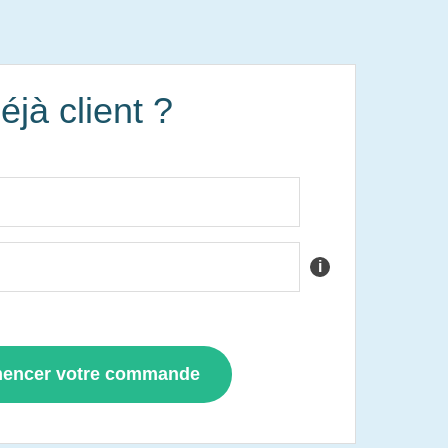
éjà client ?
i