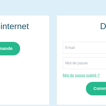
nternet
D
mmande
Mot de passe oublié ?