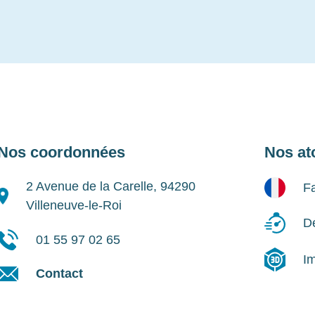
Nos coordonnées
Nos at
2 Avenue de la Carelle, 94290
Fa
Villeneuve-le-Roi
Dé
01 55 97 02 65
I
Contact