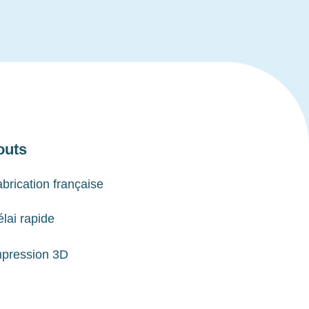
outs
brication française
lai rapide
mpression 3D