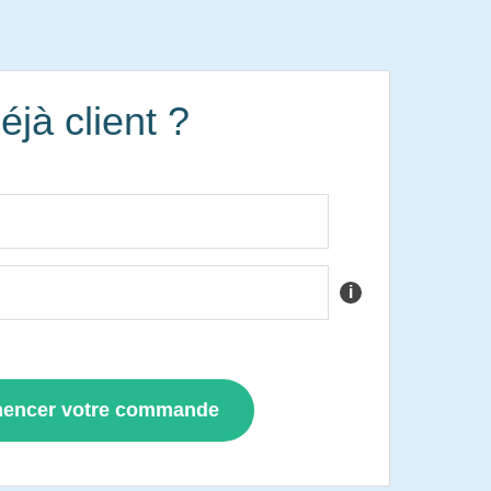
éjà client ?
i