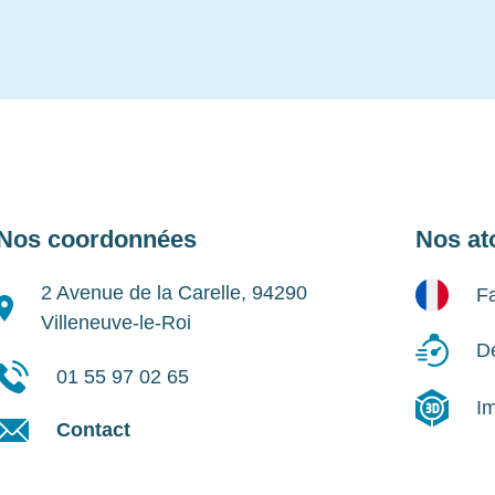
Nos coordonnées
Nos at
2 Avenue de la Carelle, 94290
Fa
Villeneuve-le-Roi
Dé
01 55 97 02 65
I
Contact