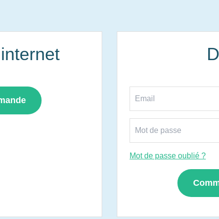
nternet
D
mmande
Mot de passe oublié ?