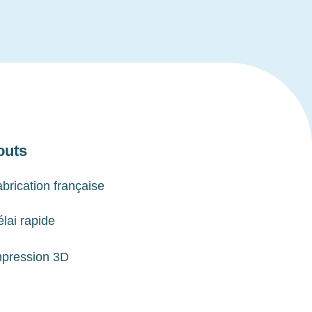
outs
brication française
lai rapide
mpression 3D