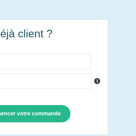
éjà client ?
i