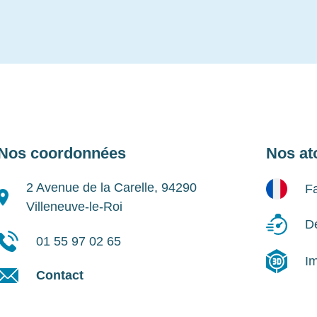
Nos coordonnées
Nos at
2 Avenue de la Carelle, 94290
Fa
Villeneuve-le-Roi
Dé
01 55 97 02 65
I
Contact