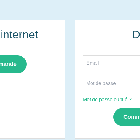
nternet
D
mmande
Mot de passe oublié ?