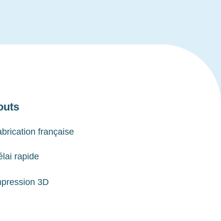
outs
brication française
lai rapide
mpression 3D