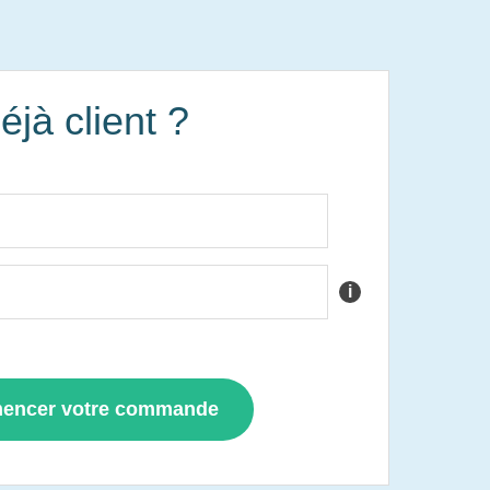
éjà client ?
i