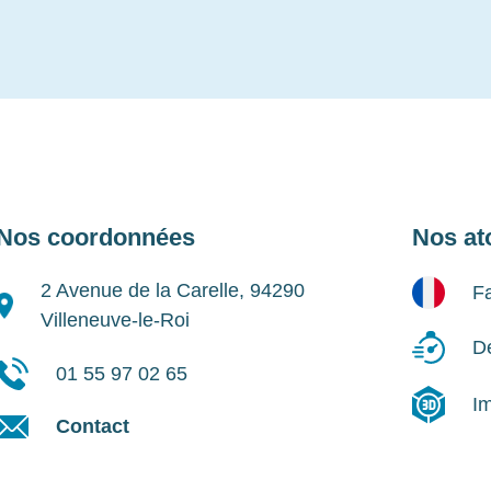
Nos coordonnées
Nos at
2 Avenue de la Carelle, 94290
Fa
Villeneuve-le-Roi
Dé
01 55 97 02 65
I
Contact