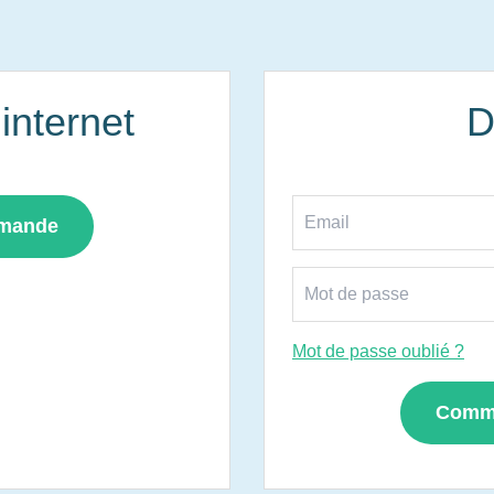
nternet
D
mmande
Mot de passe oublié ?