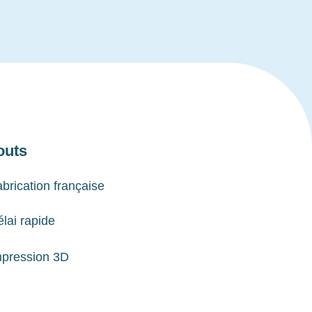
outs
brication française
lai rapide
mpression 3D