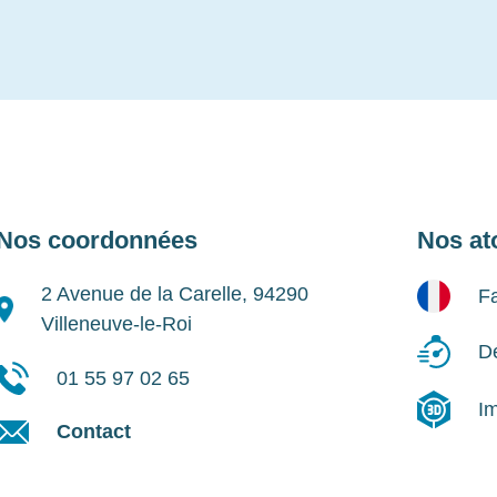
Nos coordonnées
Nos at
2 Avenue de la Carelle, 94290
Fa
Villeneuve-le-Roi
Dé
01 55 97 02 65
I
Contact