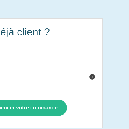
éjà client ?
i