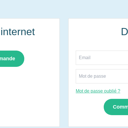
nternet
D
mmande
Mot de passe oublié ?