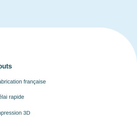
outs
brication française
lai rapide
mpression 3D