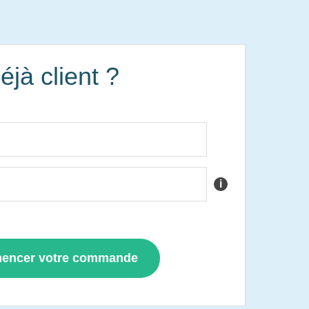
éjà client ?
i