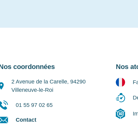
Nos coordonnées
Nos at
2 Avenue de la Carelle, 94290
Fa
Villeneuve-le-Roi
Dé
01 55 97 02 65
I
Contact