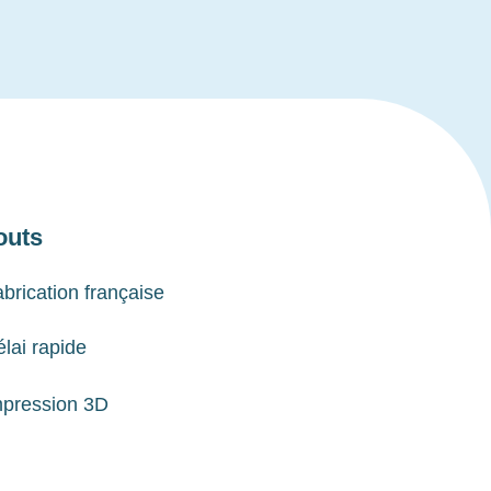
outs
brication française
lai rapide
mpression 3D