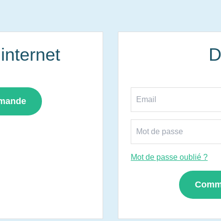
nternet
D
mmande
Mot de passe oublié ?