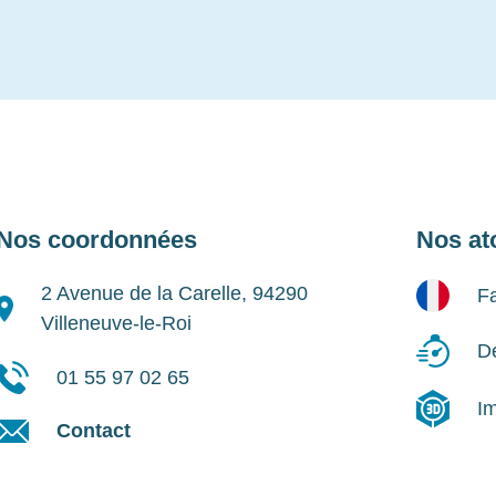
Nos coordonnées
Nos at
2 Avenue de la Carelle, 94290
Fa
Villeneuve-le-Roi
Dé
01 55 97 02 65
I
Contact