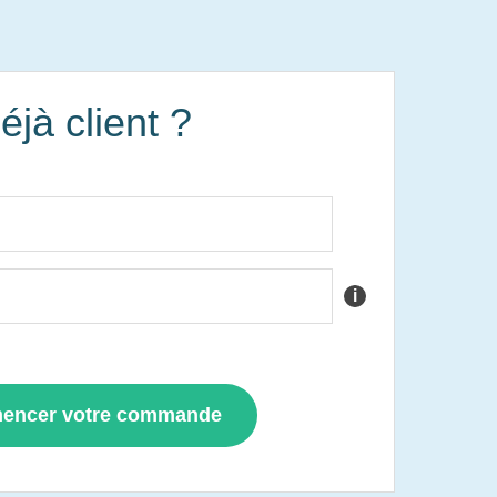
éjà client ?
i