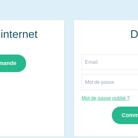
nternet
D
mmande
Mot de passe oublié ?