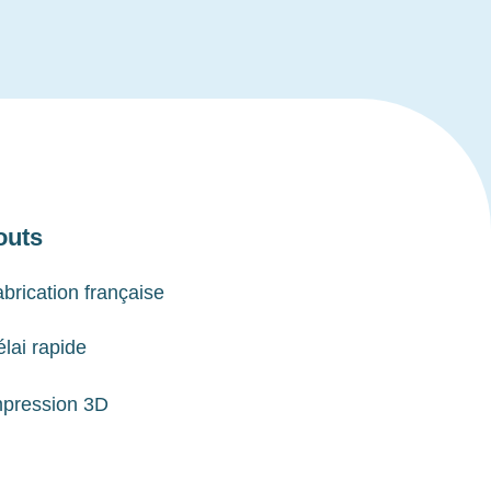
outs
brication française
lai rapide
mpression 3D