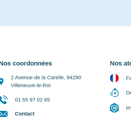
Nos coordonnées
Nos at
2 Avenue de la Carelle, 94290
Fa
Villeneuve-le-Roi
Dé
01 55 97 02 65
I
Contact