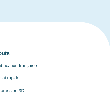
outs
brication française
lai rapide
mpression 3D