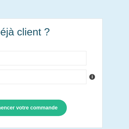
éjà client ?
i