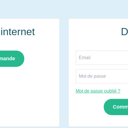
nternet
D
mmande
Mot de passe oublié ?