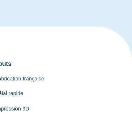
outs
brication française
lai rapide
mpression 3D