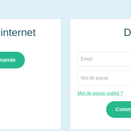
nternet
D
mmande
Mot de passe oublié ?