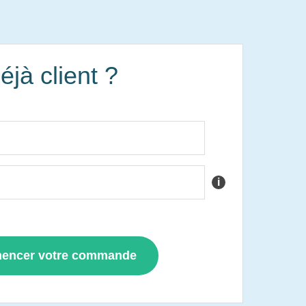
éjà client ?
i