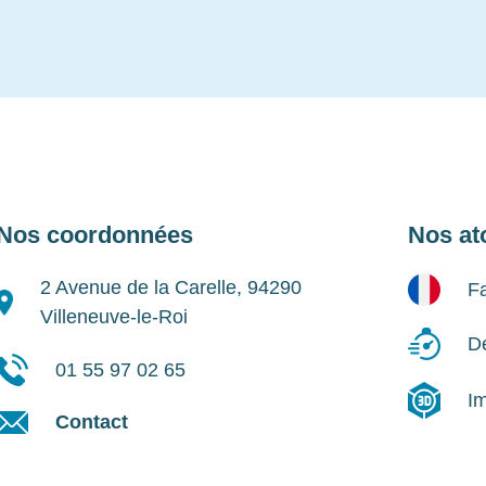
Nos coordonnées
Nos at
2 Avenue de la Carelle, 94290
Fa
Villeneuve-le-Roi
Dé
01 55 97 02 65
I
Contact