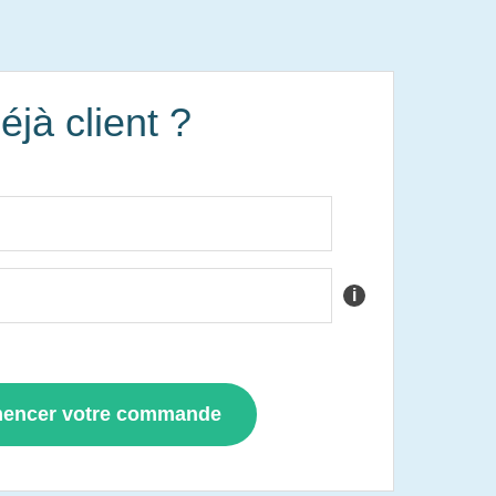
éjà client ?
i