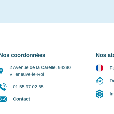
Nos coordonnées
Nos at
2 Avenue de la Carelle, 94290
Fa
Villeneuve-le-Roi
Dé
01 55 97 02 65
I
Contact