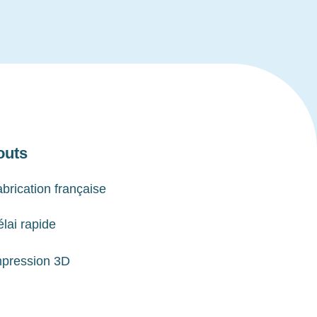
outs
brication française
lai rapide
mpression 3D