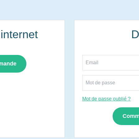
nternet
D
mmande
Mot de passe oublié ?