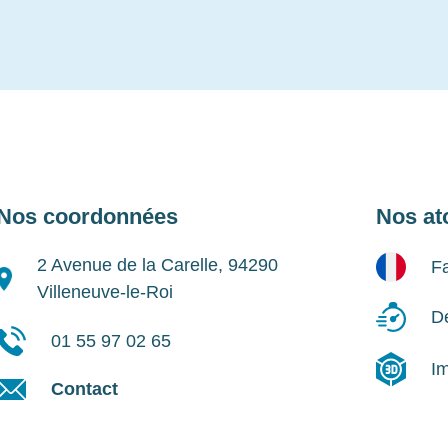
Nos coordonnées
Nos at
2 Avenue de la Carelle, 94290
Fa
Villeneuve-le-Roi
Dé
01 55 97 02 65
I
Contact