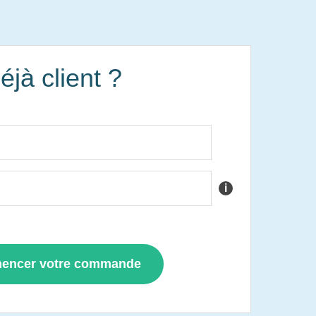
éjà client ?
i