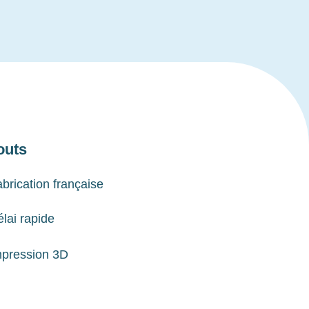
outs
brication française
lai rapide
mpression 3D