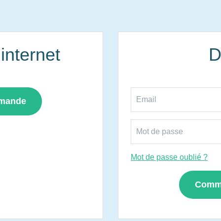
nternet
D
mmande
Mot de passe oublié ?