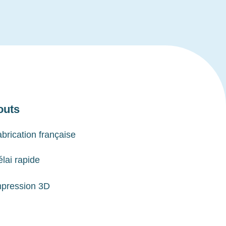
outs
brication française
lai rapide
mpression 3D