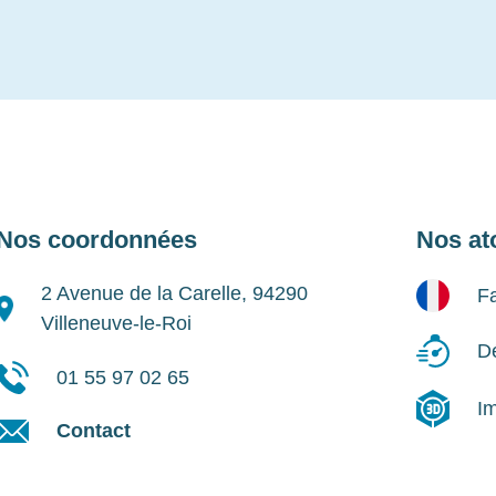
Nos coordonnées
Nos at
2 Avenue de la Carelle, 94290
Fa
Villeneuve-le-Roi
Dé
01 55 97 02 65
I
Contact