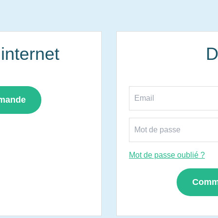
nternet
D
mmande
Mot de passe oublié ?