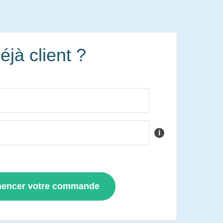
éjà client ?
i