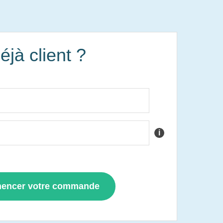
éjà client ?
i