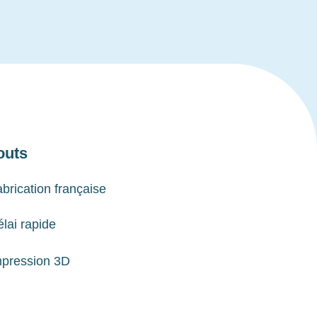
outs
brication française
lai rapide
mpression 3D