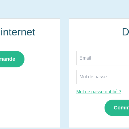
nternet
D
mmande
Mot de passe oublié ?