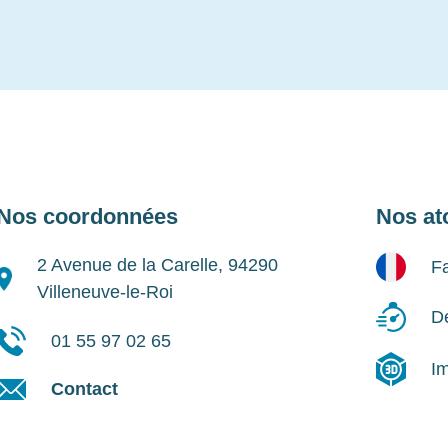
Nos coordonnées
Nos at
2 Avenue de la Carelle, 94290
Fa
Villeneuve-le-Roi
Dé
01 55 97 02 65
I
Contact