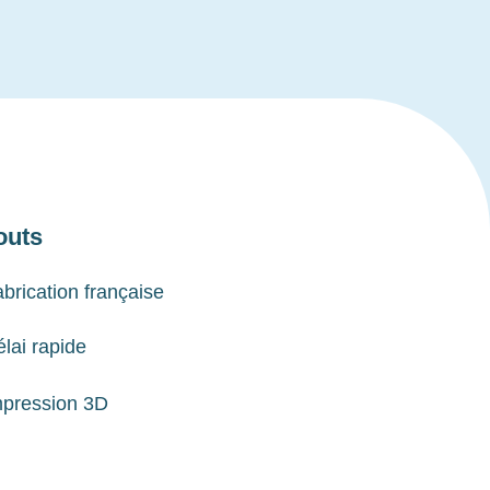
outs
brication française
lai rapide
mpression 3D