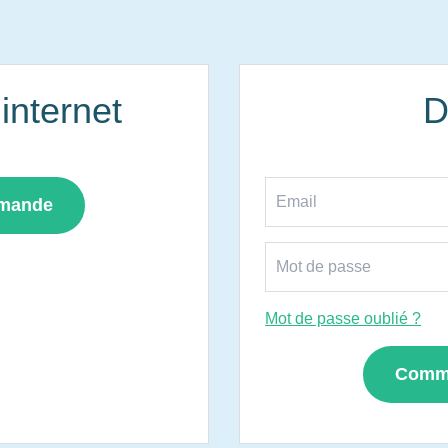
nternet
D
mmande
Mot de passe oublié ?