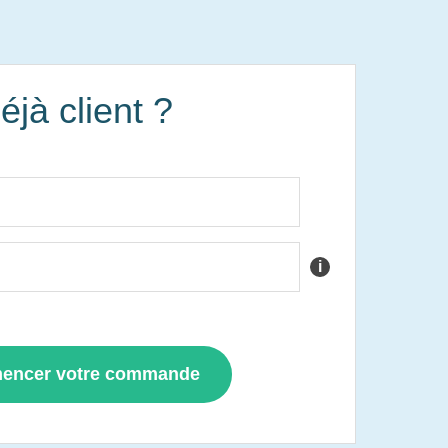
éjà client ?
i