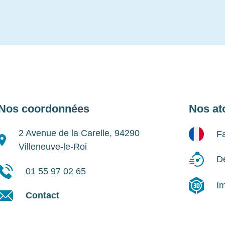
Nos coordonnées
Nos at
2 Avenue de la Carelle, 94290
Fa
Villeneuve-le-Roi
Dé
01 55 97 02 65
I
Contact