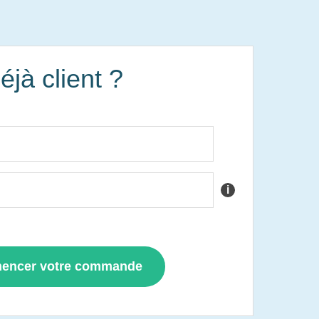
éjà client ?
i