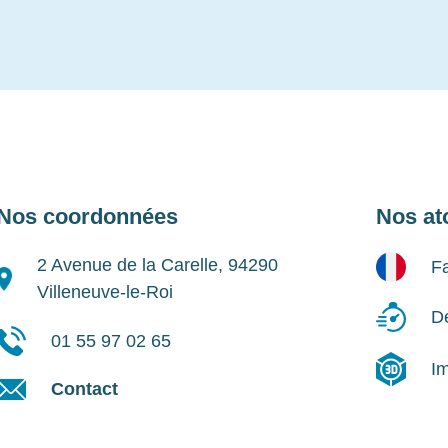
Nos coordonnées
Nos at
2 Avenue de la Carelle, 94290
Fa
Villeneuve-le-Roi
Dé
01 55 97 02 65
I
Contact