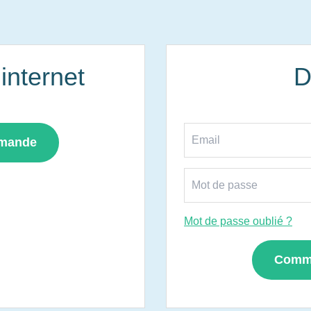
nternet
D
mmande
Mot de passe oublié ?