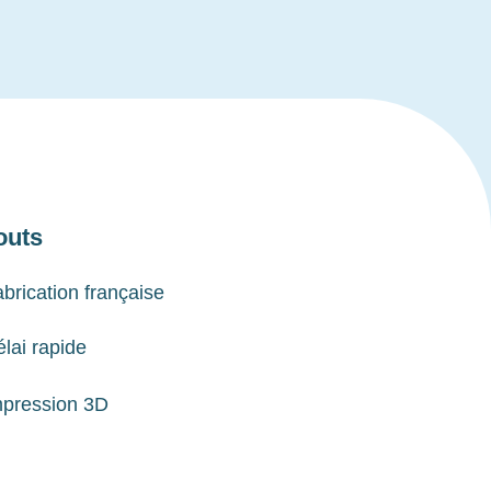
outs
brication française
lai rapide
mpression 3D