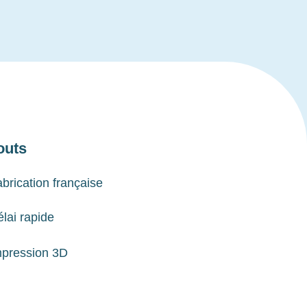
outs
brication française
lai rapide
mpression 3D