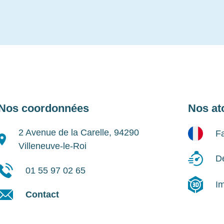
Nos coordonnées
Nos at
2 Avenue de la Carelle, 94290
Fa
Villeneuve-le-Roi
Dé
01 55 97 02 65
I
Contact