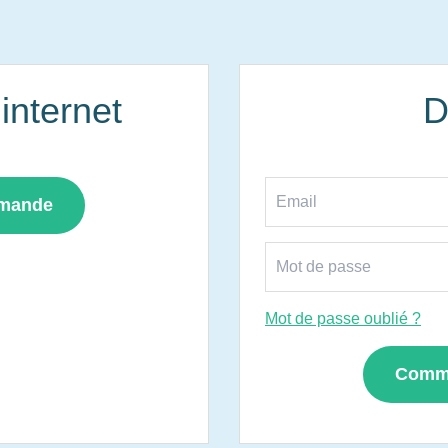
nternet
D
mmande
Mot de passe oublié ?