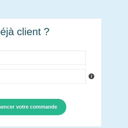
éjà client ?
i