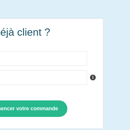
éjà client ?
i