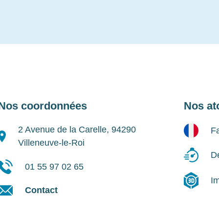
Nos coordonnées
Nos at
2 Avenue de la Carelle, 94290
Fa
Villeneuve-le-Roi
Dé
01 55 97 02 65
I
Contact