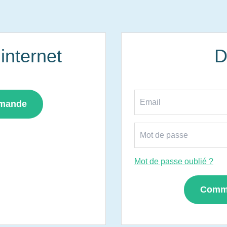
nternet
D
mmande
Mot de passe oublié ?