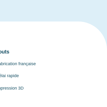
outs
brication française
lai rapide
mpression 3D