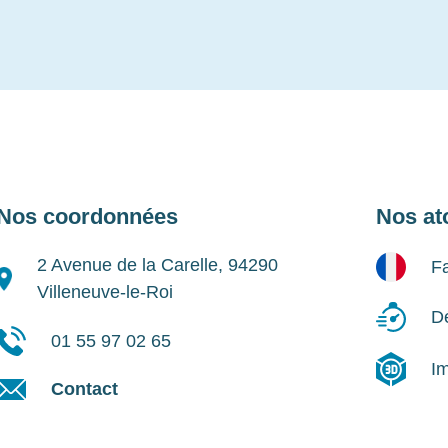
Nos coordonnées
Nos at
2 Avenue de la Carelle, 94290
Fa
Villeneuve-le-Roi
Dé
01 55 97 02 65
I
Contact