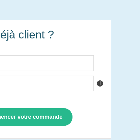
éjà client ?
i