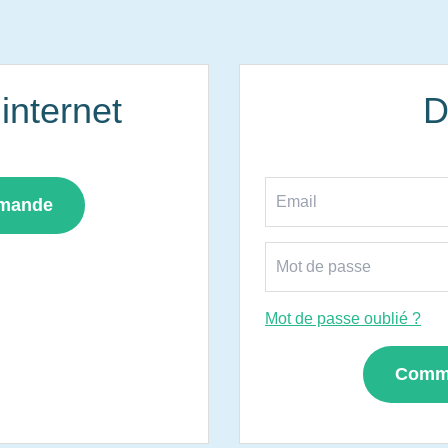
nternet
D
mmande
Mot de passe oublié ?