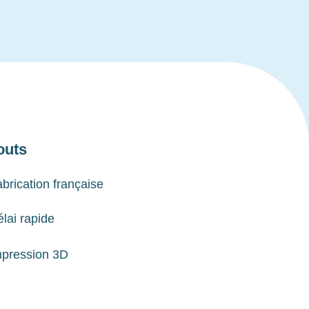
outs
brication française
lai rapide
mpression 3D