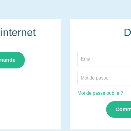
nternet
D
mmande
Mot de passe oublié ?