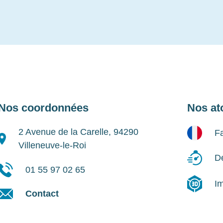
Nos coordonnées
Nos at
2 Avenue de la Carelle, 94290
Fa
Villeneuve-le-Roi
Dé
01 55 97 02 65
I
Contact