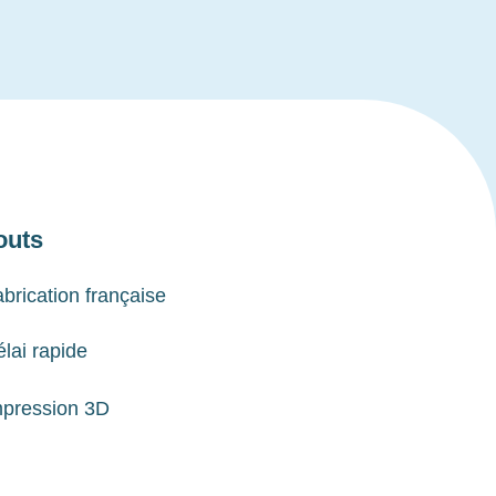
outs
brication française
lai rapide
mpression 3D