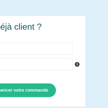
éjà client ?
i