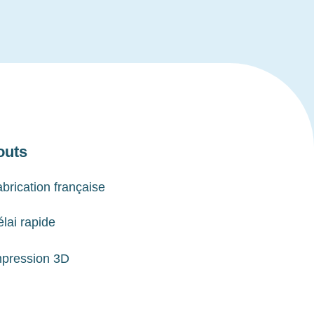
outs
brication française
lai rapide
mpression 3D