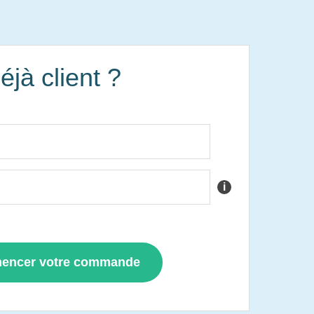
éjà client ?
i