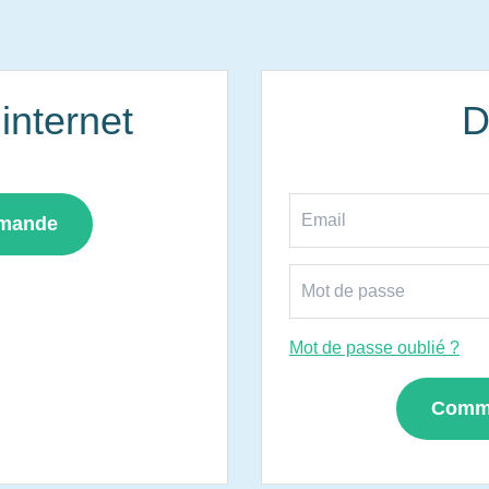
nternet
D
mmande
Mot de passe oublié ?