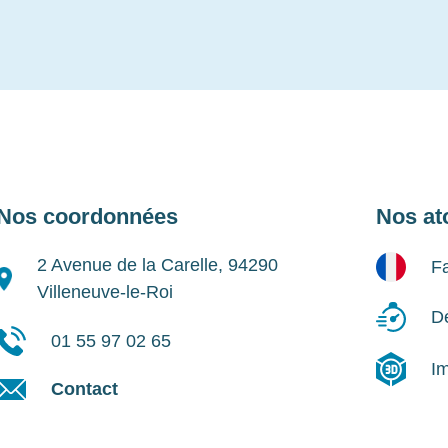
Nos coordonnées
Nos at
2 Avenue de la Carelle, 94290
Fa
Villeneuve-le-Roi
Dé
01 55 97 02 65
I
Contact