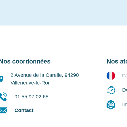
Nos coordonnées
Nos at
2 Avenue de la Carelle, 94290
Fa
Villeneuve-le-Roi
Dé
01 55 97 02 65
I
Contact