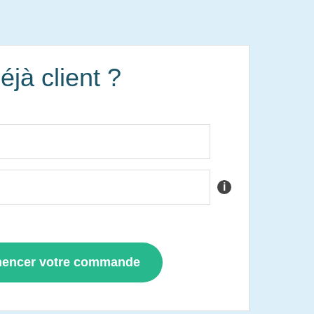
éjà client ?
i