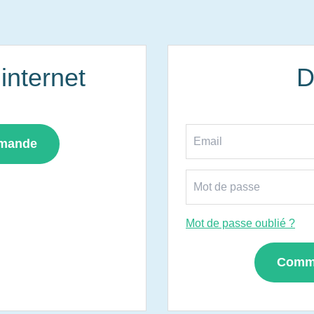
nternet
D
mmande
Mot de passe oublié ?