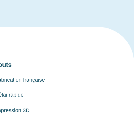
outs
brication française
lai rapide
mpression 3D