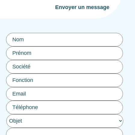
Envoyer un message
Nom
*
Prénom
Société
Fonction
Email
*
Téléphone
Objet
*
Message
*