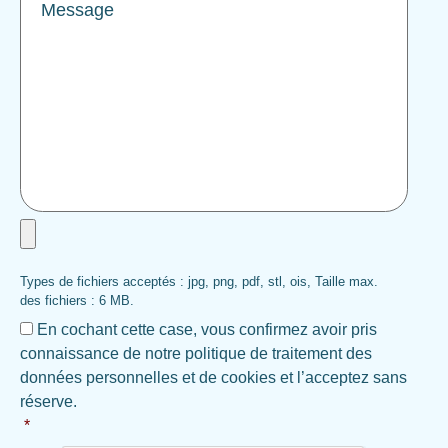
Joindre
un
fichier:
Types de fichiers acceptés : jpg, png, pdf, stl, ois, Taille max.
Format
des fichiers : 6 MB.
de
RGPD
*
fichier
En cochant cette case, vous confirmez avoir pris
jpg,
connaissance de notre politique de traitement des
png,
données personnelles et de cookies et l’acceptez sans
pdf,
réserve.
ois
*
ou