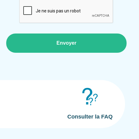
.stl
Captcha
Consulter la FAQ