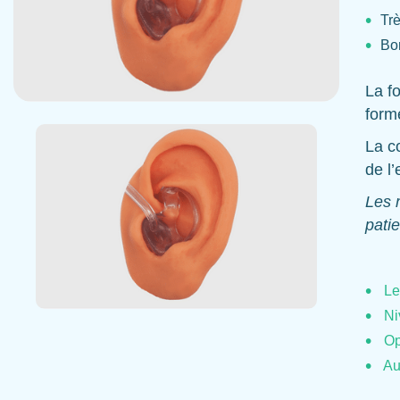
Tr
Bo
La fo
forme
La c
de l’
Les 
pati
Le
Ni
Op
Au