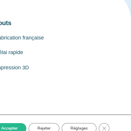
outs
brication française
lai rapide
mpression 3D
Close GDPR Co
Accepter
Rejeter
Réglages