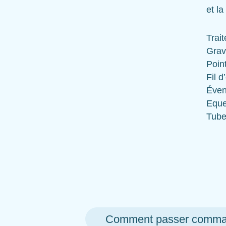
et la
Trai
Grav
Poin
Fil d
Éven
Eque
Tube
Comment passer comma