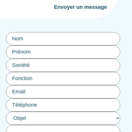
Envoyer un message
Nom
*
Prénom
Société
Fonction
Email
*
Téléphone
Objet
*
Message