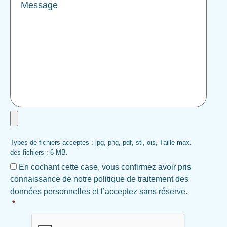
Joindre
un
fichier:
Types de fichiers acceptés : jpg, png, pdf, stl, ois, Taille max.
Format
des fichiers : 6 MB.
de
RGPD
*
fichier
En cochant cette case, vous confirmez avoir pris
jpg,
connaissance de notre politique de traitement des
png,
données personnelles et l’acceptez sans réserve.
pdf,
*
ois
ou
CAPTCHA