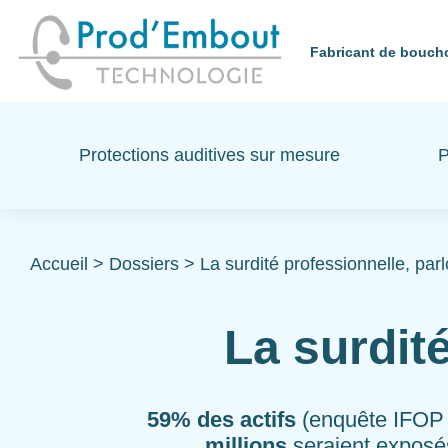
Fabricant de bouch
Protections auditives sur mesure
P
Accueil
>
Dossiers
>
La surdité professionnelle, parl
La surdité
59% des actifs
(enquête IFOP p
millions
seraient exposés