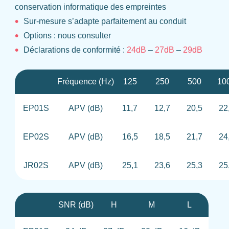
conservation informatique des empreintes
Sur-mesure s’adapte parfaitement au conduit
Options : nous consulter
Déclarations de conformité :
24dB
–
27dB
–
29dB
Fréquence (Hz)
125
250
500
10
EP01S
APV (dB)
11,7
12,7
20,5
22
EP02S
APV (dB)
16,5
18,5
21,7
24
JR02S
APV (dB)
25,1
23,6
25,3
25
SNR (dB)
H
M
L